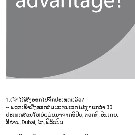
1.ເຈົ້າໄດ້ສົ່ງອອກໄປຈັກປະເທດແລ້ວ?
-- ພວກເຮົາສົ່ງອອກທໍ່ສະແຕນເລດໄປຫຼາຍກວ່າ 30
ປະເທດສ່ວນໃຫຍ່ແມ່ນມາຈາກອີຢິບ, ຕວກກີ, ອິນເດຍ,
ອີຣ່ານ, Dubai, ໄທ, ຟີລິບປິນ