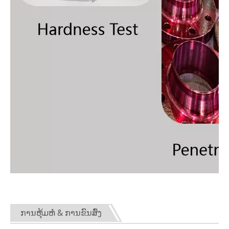
ການຫຸ້ມຫໍ່ & ການຂົນສົ່ງ