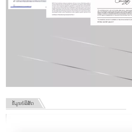
ຂໍ້ມູນບໍລິສັດ