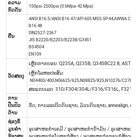
ຄວາມ
150psi-2500psi (0.6Mpa-42 Mpa)
ກົດດັນ
ANSI B16.5/ANSI B16.47/API 605 MSS SP44,AWWA C20
B16.48
DIN2527-2367
ຢືນ
JIS B2220/B2203/B2238/G3451
BS4504
EN109
ເຫຼັກກາກບອນ: Q235A, Q235B, Q345BC22.8, ASTM
ເຫຼັກໂລຫະປະສົມ:
ວັດສະດຸ
N04400/400,N06625/625,N08825/825,N10276/C276,8
ສະແຕນເລດ: 310/F304/304L/F316/F316L, F321, F
ການ
ປິ່ນປົວ
ຂັດ, ການລະເບີດດິນຊາຍ, ມ້ວນດິນຊາຍ, annealign, ແລ
ດ້ານ
ຊ່ອງຂໍ້
ມູນຄໍາ
ອຸດສາຫະກໍາເຄມີ / ອຸດສາຫະກໍານ້ໍາມັນ / ອຸດສາຫະກໍ
ຮ້ອງສະ
ອຸດສາຫະກໍາໂລຫະກໍ່ສ້າງ / ອຸດສາຫະກໍາການກໍ່ສ້າງເຮ