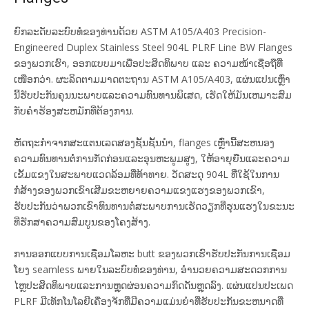
ຍົກລະດັບລະບົບທໍ່ຂອງທ່ານດ້ວຍ ASTM A105/A403 Precision-
Engineered Duplex Stainless Steel 904L PLRF Line BW Flanges
ຂອງພວກເຮົາ, ອອກແບບມາເພື່ອປະສິດທິພາບ ແລະ ຄວາມໜ້າເຊື່ອຖືທີ່
ເໜືອກວ່າ. ຜະລິດຕາມມາດຕະຖານ ASTM A105/A403, ແຜ່ນແປນເຫຼົ່າ
ນີ້ຮັບປະກັນຄຸນນະພາບແລະຄວາມທົນທານພິເສດ, ເຮັດໃຫ້ມັນເຫມາະສົມ
ກັບຄໍາຮ້ອງສະຫມັກທີ່ຕ້ອງການ.
ຫັດຖະກໍາຈາກສະແຕນເລດສອງຊັ້ນຊັ້ນນໍາ, flanges ເຫຼົ່ານີ້ສະຫນອງ
ຄວາມທົນທານຕໍ່ການກັດກ່ອນແລະອຸນຫະພູມສູງ, ໃຫ້ອາຍຸຍືນແລະຄວາມ
ເຂັ້ມແຂງໃນສະພາບແວດລ້ອມທີ່ທ້າທາຍ. ວັດສະດຸ 904L ທີ່ໃຊ້ໃນການ
ກໍ່ສ້າງຂອງພວກເຂົາເສີມຂະຫຍາຍຄວາມແຂງແຮງຂອງພວກເຂົາ,
ຮັບປະກັນວ່າພວກເຂົາທົນທານຕໍ່ສະພາບການເຮັດວຽກທີ່ຮຸນແຮງໃນຂະນະ
ທີ່ຮັກສາຄວາມສົມບູນຂອງໂຄງສ້າງ.
ການອອກແບບການເຊື່ອມໂລຫະ butt ຂອງພວກເຮົາຮັບປະກັນການເຊື່ອມ
ໂຍງ seamless ພາຍໃນລະບົບທໍ່ຂອງທ່ານ, ອໍານວຍຄວາມສະດວກການ
ໄຫຼປະສິດທິພາບແລະການຫຼຸດຜ່ອນຄວາມກົດດັນຫຼຸດລົງ. ແຜ່ນແປນປະເພດ
PLRF ມີເທັກໂນໂລຍີເຄື່ອງຈັກທີ່ມີຄວາມແມ່ນຍໍາທີ່ຮັບປະກັນຂະຫນາດທີ່