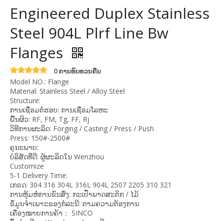
Engineered Duplex Stainless
Steel 904L Plrf Line Bw
Flanges
0 ການທົບທວນຄືນ
Model NO.: Flange
Material: Stainless Steel / Alloy Steel
Structure:
ການເຊື່ອມຕໍ່ຮອບ: ການເຊື່ອມໂລຫະ
ພື້ນຜິວ: RF, FM, Tg, FF, Rj
ວິທີການຜະລິດ: Forging / Casting / Press / Push
Press: 150#-2500#
ຄຸນະພາບ:
ບໍລິສັດທີ່ດີ: ຜູ້ຜະລິດໃນ Wenzhou
Customize
5-1 Delivery Time:
ເກຣດ: 304 316 304L 316L 904L 2507 2205 310 321
ການຫຸ້ມຫໍ່ການຂົນສົ່ງ: ກະເປົ໋າພາດສະຕິກ / ໄມ້
ຂໍ້ມູນຈໍາເພາະຂອງກໍລະນີ: ຕາມຄວາມຕ້ອງການ
ເຄື່ອງໝາຍການຄ້າ： SINCO