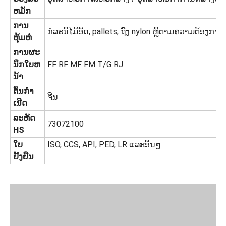
ຫມັກ
ການ
ກໍລະນີໄມ້ອັດ, pallets, ຖົງ nylon ຫຼືຕາມຄວາມຕ້ອງກາ
ຫຸ້ມຫໍ່
ການຜະ
ນຶກໃບຫ
FF RF MF FM T/G RJ
ນ້າ
ຕົ້ນກໍາ
ຈີນ
ເນີດ
ລະຫັດ
73072100
HS
ໃບ
ISO, CCS, API, PED, LR ແລະອື່ນໆ
ຢັ້ງຢືນ