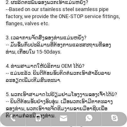
2. ຜະລິດຕະພັນຂອງພວກເຮົາແມ່ນຫຍັງ?
--Based on our stainless steel seamless pipe
factory, we provide the ONE-STOP service fittings,
flanges, valves etc.
3. ເວລາການຈັດສົ່ງຂອງທ່ານແມ່ນຫຍັງ?
-- ມັນຂຶ້ນກັບປະລິມານທີ່ຕ້ອງການແລະສະຖານທີ່ຂອງ
ທ່ານ, ເກືອບໃນ 15-50days.
4. ທ່ານສາມາດໃຫ້ບໍລິການ OEM ໄດ້ບໍ?
-- ແມ່ນແລ້ວ. ຍິນດີຕ້ອນຮັບຕິດຕໍ່ພວກເຮົາສໍາລັບລາຍ
ລະອຽດເພີ່ມເຕີມສົນທະນາ.
5. ພວກເຮົາສາມາດໄປຢ້ຽມຢາມໂຮງງານຂອງເຈົ້າໄດ້ບໍ?
-- ຍິນດີຕ້ອນຮັບຢ່າງອົບອຸ່ນ. ເມື່ອພວກເຮົາມີຕາຕະລາງ
ຂອງທ່ານ, ພວກເຮົາຈະຈັດທີມງານຂາຍມືອາຊີບເພື່ອ
ຕິດຕາມກໍລະນີຂອງທ່ານ.
sales@sincosteel.com
+86-577-86377127
+86- 15858586899
+86 15858586899
sincosteel