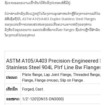
ຊັດເຈນແລະຄວາມເຂົ້າກັນໄດ້ກັບອົງປະກອບທໍ່ທີ່ມີຢູ່.
ບໍ່ວ່າທ່ານກໍາລັງເຮັດວຽກຢູ່ໃນໂຄງການອຸດສາຫະກໍາຫຼືຕ້ອງການການແກ້ໄຂ
ທໍ່ທີ່ເຊື່ອຖືໄດ້, ASTM A105/A403 Duplex Stainless Steel Flanges
ຂອງພວກເຮົາຈະຕອບສະຫນອງແລະເກີນຄວາມຄາດຫວັງຂອງທ່ານ.
ລົງທຶນໃນຄຸນນະພາບ ແລະປະສິດທິພາບດ້ວຍ flanges ຊັ້ນນໍາເຫຼົ່ານີ້ສໍາລັບ
ໂຄງການຕໍ່ໄປຂອງທ່ານ!
ASTM A105/A403 Precision-Engineered Du
Stainless Steel 904L Plrf Line Bw Flanges
Plate flange, Lap Joint Flange, Threaded flange, 
ປະເພດ
Flange, Flange ຕາບອດ, Slip on Flange .
ເຕັກນິກ
Forged, Cast.
ຂະໜາດ
1/2'-120'(DN15-DN3000)