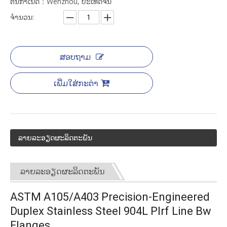
ຕົ້ນກໍາເນີດ：Wenzhou, ປະເທດຈີນ
ຈໍານວນ:
ສອບຖາມ
ເພີ່ມໃສ່ກະຕ່າ
ລາຍ​ລະ​ອຽດ​ຜະ​ລິດ​ຕະ​ພັນ
ລາຍ​ລະ​ອຽດ​ຜະ​ລິດ​ຕະ​ພັນ
ASTM A105/A403 Precision-Engineered
Duplex Stainless Steel 904L Plrf Line Bw
Flanges