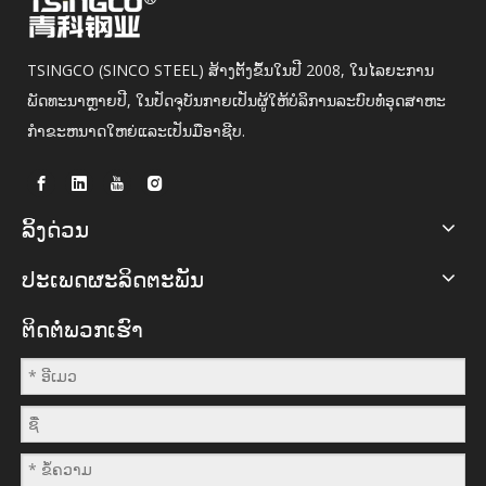
TSINGCO (SINCO STEEL) ສ້າງຕັ້ງຂຶ້ນໃນປີ 2008, ໃນໄລຍະການ
ພັດທະນາຫຼາຍປີ, ໃນປັດຈຸບັນກາຍເປັນຜູ້ໃຫ້ບໍລິການລະບົບທໍ່ອຸດສາຫະ
ກໍາຂະຫນາດໃຫຍ່ແລະເປັນມືອາຊີບ.
ລິ້ງດ່ວນ
ປະເພດຜະລິດຕະພັນ
ຕິດຕໍ່ພວກເຮົາ