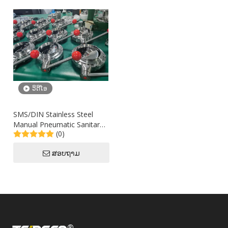
ວິດີໂອ
SMS/DIN Stainless Steel
Manual Pneumatic Sanitary
(0)
10 Inch DN200 Butterfly
Valve
ສອບຖາມ