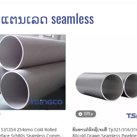
ະແຕນເລດ seamless
ວິດີໂອ
S31254 254smo Cold Rolled
ທົນທານຕໍ່ອົກຊີເຈນທີ່ Tp321/316/3
urface Sch80s Seamless Common
80cold Drawn Seamless Pipeline 