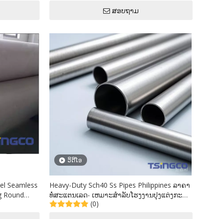
ສອບຖາມ
ວິດີໂອ
eel Seamless
Heavy-Duty Sch40 Ss Pipes Philippines ລາຄາ
g Round
ທໍ່ສະແຕນເລດ- ເຫມາະສໍາລັບໂຮງງານປຸງແຕ່ງກະສິ
(0)
ກໍາ Davao