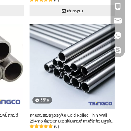
ຫນາຂອງການຜະລິດຂະບວນການອະເນກປະສົງທີ່
+86- 15
ໃຊ້
ສອບຖາມ
sales@s
+86 158
sincoste
ວິດີໂອ
ນາປົກກະຕິ
ການສະຫນອງຂອງຈີນ Cold Rolled Thin Wall
254mo ທໍ່ສະແຕນເລດທົນທານຕໍ່ການກັດກ່ອນສູງສໍາ
(0)
ລັບອຸດສາຫະກໍາຂັ້ນໄດ