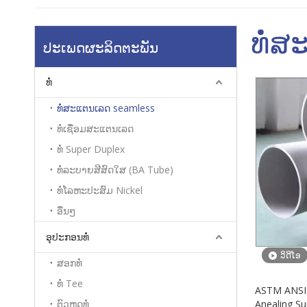
ທໍ່ສ
ປະເພດຜະລິດຕະພັນ
ທໍ່
ທໍ່ສະແຕນເລດ seamless
ທໍ່ເຊື່ອມສະແຕນເລດ
ທໍ່ Super Duplex
ທໍ່ລະບາຍສີສົດໃສ (BA Tube)
ທໍ່ໂລຫະປະສົມ Nickel
ອື່ນໆ
ອຸປະກອນທໍ່
ວິດີໂອ
ສອກທໍ່
ທໍ່ Tee
ASTM ANSI 
ຕົວຫຼຸດທໍ່
Anealing S