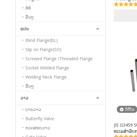
Calibre Aust
ທໍ່ທໍ່
for Bolier
ອື່ນໆ
ແປນ
Blind Flange(BL)
Slip on Flange(SO)
Screwed Flange /Threaded Flange
Socket Welded Flange
Welding Neck Flange
ອື່ນໆ
ວາວ
ບານວາວ
ວິດີໂອ
Butterfly Valve
JIS G3459 S
ກວດສອບວາວ
ທະເລສໍາລັບກ
Gate Valve