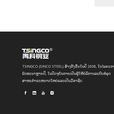
»
TSINGCO (SINCO STEEL) ສ້າງຕັ້ງຂຶ້ນໃນປີ 2008, ໃນໄລຍະ
ພັດທະນາຫຼາຍປີ, ໃນປັດຈຸບັນກາຍເປັນຜູ້ໃຫ້ບໍລິການລະບົບທໍ່ອຸດ
ສາຫະກໍາຂະຫນາດໃຫຍ່ແລະເປັນມືອາຊີບ.