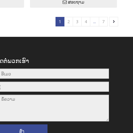
ສອບຖາມ
1
2
3
4
...
7
ິດຕໍ່ພວກເຮົາ
ສົ່ງ