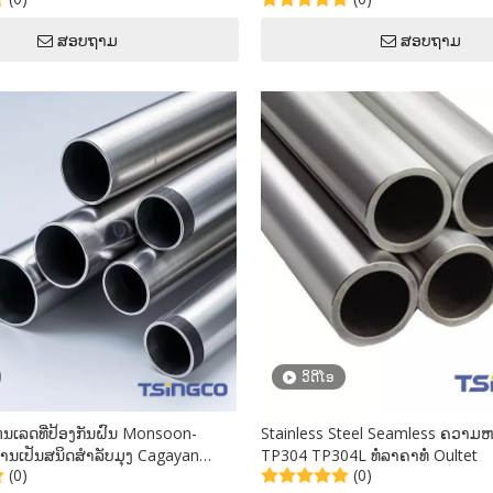
ກົງອຸດສາຫະກໍາທີ່ມີ Et Ht
ສອບຖາມ
ສອບຖາມ
ວິດີໂອ
ແຕນເລດທີ່ປ້ອງກັນຝົນ Monsoon-
Stainless Steel Seamless ຄວາມຫ
ານເປັນສນິດສໍາລັບມຸງ Cagayan
TP304 TP304L ທໍ່ລາຄາທໍ່ Oultet
(0)
(0)