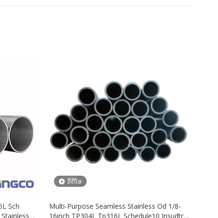
ວິດີໂອ
16L Sch
Multi-Purpose Seamless Stainless Od 1/8-
Stainless
16inch TP304L Tp316L Schedule10 Insudtry