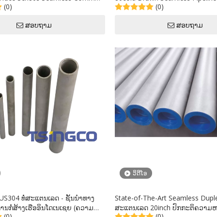
(0)
(0)
enitic Alloy Stainless Steel Pipe
Steel Honed Pipe Strapping for
Pharmaceutical Industry
ສອບຖາມ
ສອບຖາມ
ວິດີໂອ
US304 ທໍ່ສະແຕນເລດ - ຊັ້ນນໍາທາງ
State-of-The-Art Seamless Dupl
ານກໍ່ສ້າງເຮືອອິນໂດເນເຊຍ (ຄວາມ
ສະແຕນເລດ 20inch ປົກກະຕິຄວາມຫນາ
(0)
(0)