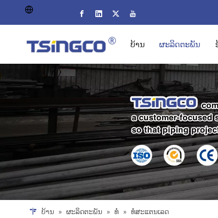
ບ້ານ
ຜະລິດຕະພັນ
ບ້ານ
»
ຜະລິດຕະພັນ
»
ທໍ່
»
ທໍ່ສະແຕນເລດ