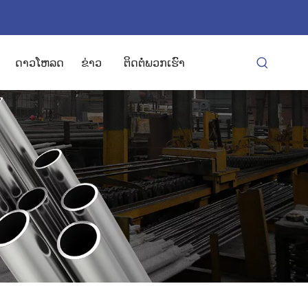
ດາວໂຫລດ
ຂ່າວ
ຕິດຕໍ່ພວກເຮົາ