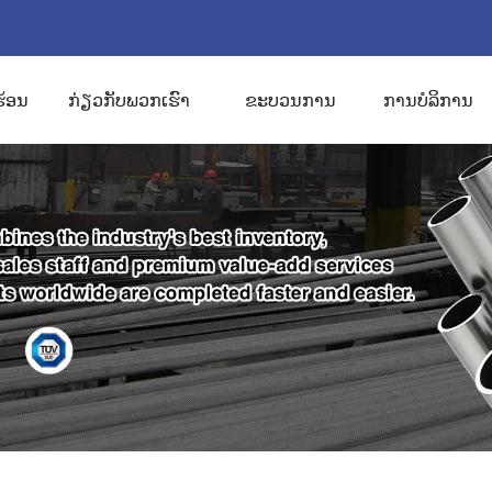
ຮ້ອນ
ກ່ຽວກັບພວກເຮົາ
ຂະບວນການ
ການບໍລິການ