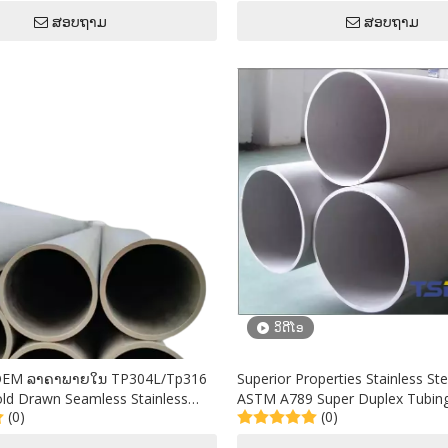
ສອບຖາມ
ສອບຖາມ
ວິດີໂອ
OEM ລາຄາພາຍໃນ TP304L/Tp316
Superior Properties Stainless St
old Drawn Seamless Stainless
ASTM A789 Super Duplex Tubin
(0)
(0)
ຈາກຜູ້ສະຫນອງຈີນ
Tube Tp316L ລາຄາສົ່ງ PCS