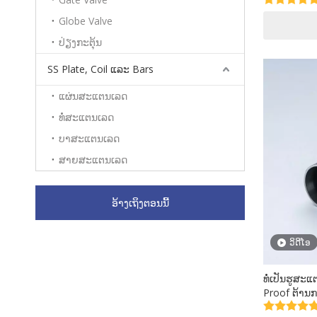
ຍາວ 6 ແມັດ)
Globe Valve
ປ່ຽງກະຕຸ້ນ
SS Plate, Coil ແລະ Bars
ແຜ່ນສະແຕນເລດ
ທໍ່ສະແຕນເລດ
ບາສະແຕນເລດ
ສາຍສະແຕນເລດ
ອ້າງເຖິງຕອນນີ້
ວິດີໂອ
ທໍ່ເປັນຮູສະ
Proof ຕ້ານກ
Valley