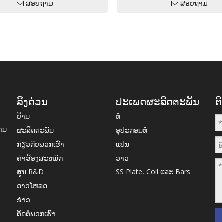
ສອບຖາມ
ສອບຖາມ
ລິ້ງດ່ວນ
ປະເພດຜະລິດຕະພັນ
ຕ
ບ້ານ
ທໍ່
ການ
ຜະລິດຕະພັນ
ອຸປະກອນທໍ່
ກ່ຽວກັບພວກເຮົາ
ແປນ
ຄໍາຮ້ອງສະຫມັກ
ວາວ
ສູນ R&D
SS Plate, Coil ແລະ Bars
ດາວໂຫລດ
ຂ່າວ
ຕິດຕໍ່ພວກເຮົາ