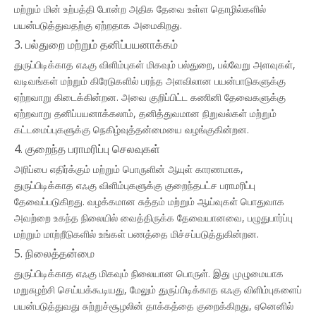
மற்றும் மின் உற்பத்தி போன்ற அதிக தேவை உள்ள தொழில்களில்
பயன்படுத்துவதற்கு ஏற்றதாக அமைகிறது.
3. பல்துறை மற்றும் தனிப்பயனாக்கம்
துருப்பிடிக்காத எஃகு விளிம்புகள் மிகவும் பல்துறை, பல்வேறு அளவுகள்,
வடிவங்கள் மற்றும் கிரேடுகளில் பரந்த அளவிலான பயன்பாடுகளுக்கு
ஏற்றவாறு கிடைக்கின்றன. அவை குறிப்பிட்ட கணினி தேவைகளுக்கு
ஏற்றவாறு தனிப்பயனாக்கலாம், தனித்துவமான நிறுவல்கள் மற்றும்
கட்டமைப்புகளுக்கு நெகிழ்வுத்தன்மையை வழங்குகின்றன.
4. குறைந்த பராமரிப்பு செலவுகள்
அரிப்பை எதிர்க்கும் மற்றும் பொருளின் ஆயுள் காரணமாக,
துருப்பிடிக்காத எஃகு விளிம்புகளுக்கு குறைந்தபட்ச பராமரிப்பு
தேவைப்படுகிறது. வழக்கமான சுத்தம் மற்றும் ஆய்வுகள் பொதுவாக
அவற்றை உகந்த நிலையில் வைத்திருக்க தேவையானவை, பழுதுபார்ப்பு
மற்றும் மாற்றீடுகளில் உங்கள் பணத்தை மிச்சப்படுத்துகின்றன.
5. நிலைத்தன்மை
துருப்பிடிக்காத எஃகு மிகவும் நிலையான பொருள். இது முழுமையாக
மறுசுழற்சி செய்யக்கூடியது, மேலும் துருப்பிடிக்காத எஃகு விளிம்புகளைப்
பயன்படுத்துவது சுற்றுச்சூழலின் தாக்கத்தை குறைக்கிறது, ஏனெனில்