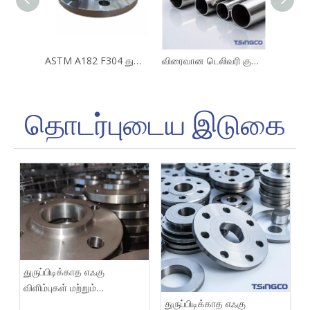
ASTM A182 F304 துருப்பிடிக்காத எஃகு விளிம்புகள்
விரைவான டெலிவரி குளிர் வரையப்பட்ட DN10-600 நிக்கல் அலாய் ஸ்டீல் ஹாஸ்டெல்லாய் B-2/3 உலோகவியலுக்கான பிரைட் அனீலிங் ஃப்ளூ பைப்
தொடர்புடைய இடுகை
துருப்பிடிக்காத எஃகு
விளிம்புகள் மற்றும்
பொருத்துதல்களுக்கான
துருப்பிடிக்காத எஃகு