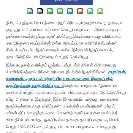
தீவிர அழுத்தம், வெப்பநிலை மற்றும் அரிக்கும் சூழல்களைத் தாங்கும்
ஒரு குழாய் அமைப்பை கற்பனை செய்து பாருங்கள் - அனைத்தையும்
ஒன்றாக வைத்திருப்பது எது? பதில்: துருப்பிடிக்காத எஃகு விளிம்புகள்.
தொழில்துறை பைப்பிங்கின் இந்த அறியப்படாத ஹீரோக்கள், உங்கள்
சிஸ்டம் அப்படியே இருப்பதையும், கசிவு இல்லாமல் இருப்பதையும்,
தடையின்றி செயல்படுவதையும் உறுதி செய்கிறது.
இந்த கூறுகள் வகிக்கும் முக்கிய பங்கு பற்றி நீங்கள் எப்போதாவது
யோசித்திருந்தால், நீங்கள் சரியான இடத்தில் இருக்கிறீர்கள்.
குழாய்கள்,
வால்வுகள், குழாய்கள் மற்றும் பிற உபகரணங்களை இணைப்பதில்
துருப்பிடிக்காத எஃகு விளிம்புகள்
இன்றியமையாதவை. ஆனால் பல
வகைகள் மற்றும் பயன்பாடுகளுடன், சரியான ஒன்றைத் தேர்ந்தெடுப்பது
சற்று அதிகமாக இருக்கும். இந்த இடுகையில், பல்வேறு வகையான
துருப்பிடிக்காத எஃகு விளிம்புகள், அவற்றின் பயன்பாடுகள் மற்றும்
உங்கள் திட்டங்களுக்கு அவை கொண்டு வரும் பல நன்மைகள் பற்றி
விவாதிப்போம். உயர்தர துருப்பிடிக்காத எஃகு தயாரிப்புகளுக்கு பெயர்
பெற்ற TSINGCO என்ற சிறந்த பிராண்டையும் நாங்கள் உங்களுக்கு