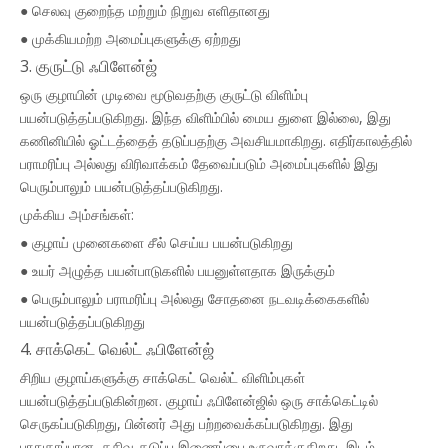
● செலவு குறைந்த மற்றும் நிறுவ எளிதானது
● முக்கியமற்ற அமைப்புகளுக்கு ஏற்றது
3. குருட்டு ஃபிளேன்ஜ்
ஒரு குழாயின் முடிவை மூடுவதற்கு குருட்டு விளிம்பு
பயன்படுத்தப்படுகிறது. இந்த விளிம்பில் மைய துளை இல்லை, இது
கணினியில் ஓட்டத்தைத் தடுப்பதற்கு அவசியமாகிறது. எதிர்காலத்தில்
பராமரிப்பு அல்லது விரிவாக்கம் தேவைப்படும் அமைப்புகளில் இது
பெரும்பாலும் பயன்படுத்தப்படுகிறது.
முக்கிய அம்சங்கள்:
● குழாய் முனைகளை சீல் செய்ய பயன்படுகிறது
● உயர் அழுத்த பயன்பாடுகளில் பயனுள்ளதாக இருக்கும்
● பெரும்பாலும் பராமரிப்பு அல்லது சோதனை நடவடிக்கைகளில்
பயன்படுத்தப்படுகிறது
4. சாக்கெட் வெல்ட் ஃபிளேன்ஜ்
சிறிய குழாய்களுக்கு சாக்கெட் வெல்ட் விளிம்புகள்
பயன்படுத்தப்படுகின்றன. குழாய் ஃபிளேன்ஜில் ஒரு சாக்கெட்டில்
செருகப்படுகிறது, பின்னர் அது பற்றவைக்கப்படுகிறது. இது
பாதுகாப்பான, கசிவு-தடுப்பு இணைப்பை உருவாக்குகிறது, இடம்