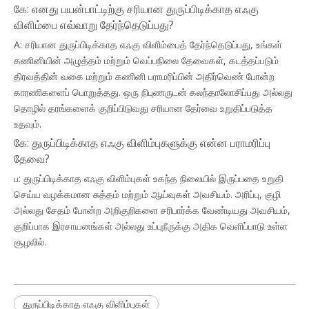
கே: எனது பயன்பாட்டிற்கு சரியான துருப்பிடிக்காத எஃகு
விளிம்பை எவ்வாறு தேர்ந்தெடுப்பது?
A: சரியான துருப்பிடிக்காத எஃகு விளிம்பைத் தேர்ந்தெடுப்பது, உங்கள்
கணினியின் அழுத்தம் மற்றும் வெப்பநிலை தேவைகள், கடத்தப்படும்
திரவத்தின் வகை மற்றும் கணினி பராமரிப்பின் அதிர்வெண் போன்ற
காரணிகளைப் பொறுத்தது. ஒரு நிபுணருடன் கலந்தாலோசிப்பது அல்லது
தொழில் தரங்களைக் குறிப்பிடுவது சரியான தேர்வை உறுதிப்படுத்த
உதவும்.
கே: துருப்பிடிக்காத எஃகு விளிம்புகளுக்கு என்ன பராமரிப்பு
தேவை?
ப: துருப்பிடிக்காத எஃகு விளிம்புகள் உகந்த நிலையில் இருப்பதை உறுதி
செய்ய வழக்கமான சுத்தம் மற்றும் ஆய்வுகள் அவசியம். அரிப்பு, குழி
அல்லது சேதம் போன்ற அறிகுறிகளை சரிபார்க்க வேண்டியது அவசியம்,
குறிப்பாக இரசாயனங்கள் அல்லது உப்புநீருக்கு அதிக வெளிப்பாடு உள்ள
சூழலில்.
துருப்பிடிக்காத எஃகு விளிம்புகள்