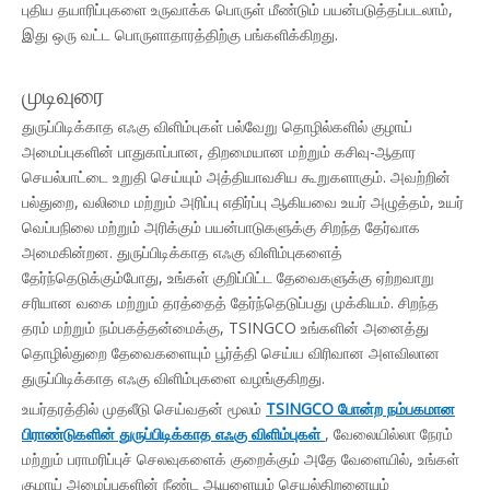
புதிய தயாரிப்புகளை உருவாக்க பொருள் மீண்டும் பயன்படுத்தப்படலாம்,
இது ஒரு வட்ட பொருளாதாரத்திற்கு பங்களிக்கிறது.
முடிவுரை
துருப்பிடிக்காத எஃகு விளிம்புகள் பல்வேறு தொழில்களில் குழாய்
அமைப்புகளின் பாதுகாப்பான, திறமையான மற்றும் கசிவு-ஆதார
செயல்பாட்டை உறுதி செய்யும் அத்தியாவசிய கூறுகளாகும். அவற்றின்
பல்துறை, வலிமை மற்றும் அரிப்பு எதிர்ப்பு ஆகியவை உயர் அழுத்தம், உயர்
வெப்பநிலை மற்றும் அரிக்கும் பயன்பாடுகளுக்கு சிறந்த தேர்வாக
அமைகின்றன. துருப்பிடிக்காத எஃகு விளிம்புகளைத்
தேர்ந்தெடுக்கும்போது, ​​உங்கள் குறிப்பிட்ட தேவைகளுக்கு ஏற்றவாறு
சரியான வகை மற்றும் தரத்தைத் தேர்ந்தெடுப்பது முக்கியம். சிறந்த
தரம் மற்றும் நம்பகத்தன்மைக்கு, TSINGCO உங்களின் அனைத்து
தொழில்துறை தேவைகளையும் பூர்த்தி செய்ய விரிவான அளவிலான
துருப்பிடிக்காத எஃகு விளிம்புகளை வழங்குகிறது.
உயர்தரத்தில் முதலீடு செய்வதன் மூலம்
TSINGCO போன்ற நம்பகமான
பிராண்டுகளின் துருப்பிடிக்காத எஃகு விளிம்புகள்
, வேலையில்லா நேரம்
மற்றும் பராமரிப்புச் செலவுகளைக் குறைக்கும் அதே வேளையில், உங்கள்
குழாய் அமைப்புகளின் நீண்ட ஆயுளையும் செயல்திறனையும்