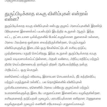
அறிமுகப்படுத்துவோம்.
துருப்பிடிக்காத எஃகு விளிம்புகள் என்றால்
என்ன?
துருப்பிடிக்காத எஃகு விளிம்புகள் என்பது குழாய் அமைப்புகளின் இரண்டு
பிரிவுகளை இணைக்கப் பயன்படும் இயந்திர கூறுகள் ஆகும். இந்த
வட்ட, தட்டையான டிஸ்க்குகளில் போல்ட்களுக்கான துளைகள் உள்ளன,
அவை அவற்றை ஒன்றாக வைத்திருக்கின்றன, பெரும்பாலும்
விளிம்புகளுக்கு இடையில் ஒரு கேஸ்கெட்டுடன் கசிவு-தடுப்பு
முத்திரையை உறுதி செய்கிறது. இந்த கூறுகள் துருப்பிடிக்காத எஃகு
மூலம் வடிவமைக்கப்பட்டுள்ளன, அதன் வலிமை, அரிப்பு எதிர்ப்பு மற்றும்
தீவிர வெப்பநிலையைத் தாங்கும் திறன் ஆகியவற்றிற்கு நன்கு
அறியப்பட்ட ஒரு பொருள்.
எண்ணெய் மற்றும் எரிவாயு, இரசாயன செயலாக்கம், நீர் சுத்திகரிப்பு
மற்றும் மருந்துகள் உள்ளிட்ட பல தொழில்களில் விளிம்புகள்
முக்கியமானவை, ஏனெனில் அவை பல்வேறு குழாய்கள் மற்றும்
உபகரணங்களுக்கு இடையே பாதுகாப்பான இணைப்பை வழங்குகின்றன.
கசிவுகளைத் தடுப்பதன் மூலமும், பராமரிப்புக்கான எளிதான அணுகலை
வழங்குவதன் மூலமும் கணினி சரியாகவும் பாதுகாப்பாகவும்