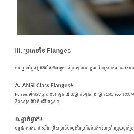
III. ប្រភេទនៃ Flanges
ប្រភេទនៃ flanges
មានមួយចំនួន
នីមួយៗមានលក្ខណៈវិមាត្រជាក់លាក់របស់វា
A. ANSI Class Flanges៖
Flanges ទាំងនេះត្រូវបានចាត់ថ្នាក់ដោយថ្នាក់សម្ពាធ (ឧ, ថ្នាក់ 150, 300, 600
និងឧស្ម័ន គីមី និងគីមីឥន្ធនៈ។
ខ.ខ្វាក់ខ្វាក់៖
បន្ទះដែករាងជាថាសរឹង ប្រើសម្រាប់បិទចុងនៃប្រព័ន្ធបំពង់។ វិមាត្រនៃព្រុយខ្វាក់រួ