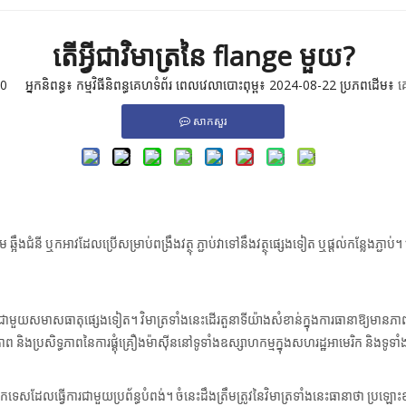
តើអ្វីជាវិមាត្រនៃ flange មួយ?
0
អ្នកនិពន្ធ៖ កម្មវិធីនិពន្ធគេហទំព័រ ពេលវេលាបោះពុម្ព៖ 2024-08-22 ប្រភពដើម៖
គ
សាកសួរ
ឆ្អឹងជំនី ឬកអាវដែលប្រើសម្រាប់ពង្រឹងវត្ថុ ភ្ជាប់វាទៅនឹងវត្ថុផ្សេងទៀត ឬផ្តល់កន្លែងភ្ជាប់។ 
ជាមួយសមាសធាតុផ្សេងទៀត។ វិមាត្រទាំងនេះដើរតួនាទីយ៉ាងសំខាន់ក្នុងការធានាឱ្យមានភាពសមស្
ិភាព និងប្រសិទ្ធភាពនៃការផ្គុំគ្រឿងម៉ាស៊ីននៅទូទាំងឧស្សាហកម្មក្នុងសហរដ្ឋអាមេរិក និងទ
្ចេកទេសដែលធ្វើការជាមួយប្រព័ន្ធបំពង់។ ចំនេះដឹងត្រឹមត្រូវនៃវិមាត្រទាំងនេះធានាថា ប្រឡោះ