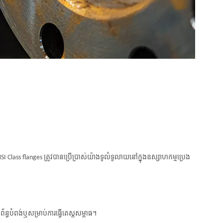
NSI Class flanges ត្រូវបានប្រើប្រាស់យ៉ាងទូលំទូលាយនៅក្នុងឧស្សាហកម្មប្រេង
រព័ន្ធបំពង់ឬសម្រាប់ការធ្វើតេស្តសម្ពាធ។