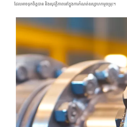
ដែលអាចទុកចិត្តបាន និងសុវត្ថិភាពនៅក្នុងការកំណត់ឧស្សាហកម្មចម្រុះ។