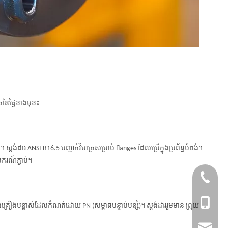
ត្រនៃផ្ទៃខាងមុខ៖
ស្ដង់ដារ ANSI B16.5 បញ្ជាក់វិមាត្រសម្រាប់ flanges ដែលប្រើក្នុងប្រព័ន្ធបំពង់។
បករណ៍ភ្ជាប់។
+86-577
+86- 15
 និងគ្រឿងបន្លាស់ដែលកំណត់ដោយ PN (សម្ពាធបន្ទាប់បន្សំ)។ ស្ដង់ដាររួមមាន ព្រុយ
sales@s