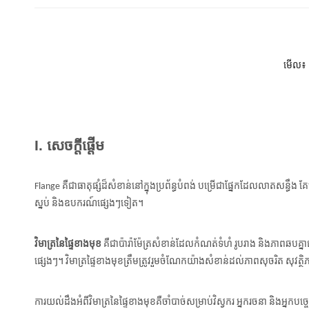
មើល៖
I. សេចក្តីផ្តើម
Flange គឺជាធាតុផ្សំដ៏សំខាន់នៅក្នុងប្រព័ន្ធបំពង់ បម្រើជាផ្នែកដែលលាតសន្ធឹង គែម 
ស្នប់ និងឧបករណ៍ផ្សេងៗទៀត។
វិមាត្រនៃផ្ទៃខាងមុខ
គឺជាប៉ារ៉ាម៉ែត្រសំខាន់ដែលកំណត់ទំហំ រូបរាង និងភាពឆបគ្នា
ផ្សេងៗ។ វិមាត្រផ្ទៃខាងមុខត្រឹមត្រូវរួមចំណែកយ៉ាងសំខាន់ដល់ភាពសុចរិត សុវត្ថ
ការយល់ដឹងអំពីវិមាត្រនៃផ្ទៃខាងមុខគឺចាំបាច់សម្រាប់វិស្វករ អ្នករចនា និងអ្នកបច