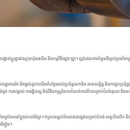
ារផ្លាស់ប្តូរគ្នារវាងក្រុមហ៊ុនផលិត និងកម្មវិធីផ្សេងៗគ្នា។ ស្ដង់ដារបឋមចំនួនពីរគ្រប់គ្រងវិមា
ាមេរិក និងផ្តល់នូវភាពរឹងមាំបន្ថែមដល់ប្រព័ន្ធមេកានិច រចនាសម្ព័ន្ធ និងការជួបប្រជុំគ្នា។ 
់ធ្មត់ ការសម្គាល់ ការធ្វើតេស្ត និងវិធីសាស្រ្តនៃការកំណត់ការបើកសម្រាប់បំពង់ទុយោ និងឧ
រាប់វិមាត្រគែមនៅក្នុងឯកតាម៉ែត្រ។ វាគ្របដណ្តប់គែមរាងជារង្វង់សម្រាប់បំពង់ សន្ទះបិទបើក
យមីញ៉ូម។