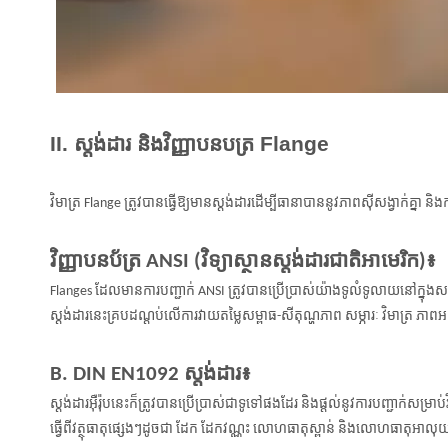
II. ស្តង់ដារ និងវិញ្ញាបនបត្រ Flange
វិមាត្រ Flange ត្រូវបានធ្វើឱ្យមានស្តង់ដារដើម្បីធានាបាននូវភាពស៊ីសង្វាក់គ្នា និងក
វិញ្ញាបនប័ត្រ ANSI (វិទ្យាស្ថានស្តង់ដារជាតិអាមេរិក)៖
Flanges ដែលមានការបញ្ជាក់ ANSI ត្រូវបានប្រើប្រាស់យ៉ាងទូលំទូលាយនៅក្នុងសហរដ្ឋអ
ស្ដង់ដារនេះគ្របដណ្តប់លើការវាយតម្លៃសម្ពាធ-សីតុណ្ហភាព សម្ភារៈ វិមាត្រ ភាពអត
B. DIN EN1092 ស្តង់ដារ៖
ស្តង់ដារអ៊ឺរ៉ុបនេះក៏ត្រូវបានប្រើប្រាស់ជាទូទៅផងដែរ និងផ្តល់នូវការបញ្ជាក់សម្
ធ្វើពីវត្ថុធាតុផ្សេងៗដូចជា ដែក ដែកវណ្ណះ លោហធាតុស្ពាន់ និងលោហធាតុអាលុ