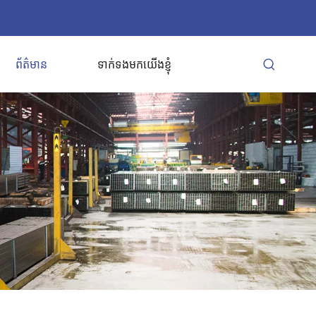
ព័ត៌មាន
ទាក់ទងមកយើងខ្ញុំ