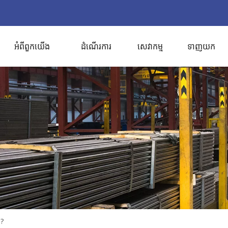
អំពីពួកយើង
ដំណើរការ
សេវាកម្ម
ទាញយក
ា?