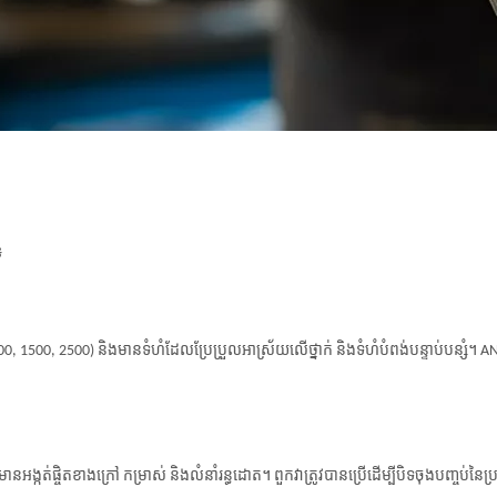
៖
, 900, 1500, 2500) និងមានទំហំដែលប្រែប្រួលអាស្រ័យលើថ្នាក់ និងទំហំបំពង់បន្ទាប់បន្សំ។ A
មមានអង្កត់ផ្ចិតខាងក្រៅ កម្រាស់ និងលំនាំរន្ធដោត។ ពួកវាត្រូវបានប្រើដើម្បីបិទចុងបញ្ចប់នៃប្