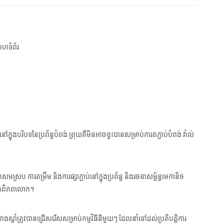
េហទំព័រ
នៅក្នុងបរិបទនៃប្រព័ន្ធបំពង់ ព្រុយគឺមិនអាចខ្វះបានសម្រាប់ការតភ្ជាប់បំពង់ វ៉ាល់
រប ការតម្រឹម និងការផ្សាភ្ជាប់នៅក្នុងប្រព័ន្ធ និងរចនាសម្ព័ន្ធមេកានិច
ូទាំងពិភពលោក។
ខាងស្តាំត្រូវបានជ្រើសរើសសម្រាប់កម្មវិធីនីមួយៗ ដែលនាំទៅដល់ប្រតិបត្តិការ