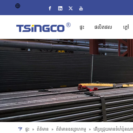
ផ្ទះ
ផលិតផល
ក្តៅ
ផ្ទះ
»
ព័ត៌មាន
»
ព័ត៌មានឧស្សាហកម្ម
»
តើ​ប្រជ្រុយ​មាន​ទំហំ​ប៉ុនណ