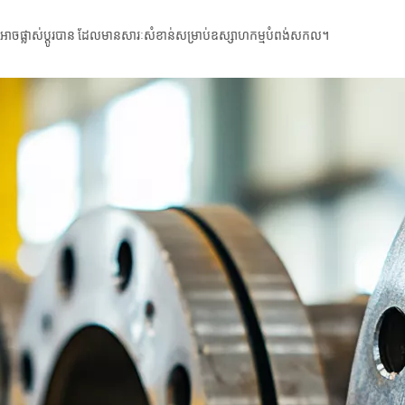
 និងអាចផ្លាស់ប្តូរបាន ដែលមានសារៈសំខាន់សម្រាប់ឧស្សាហកម្មបំពង់សកល។