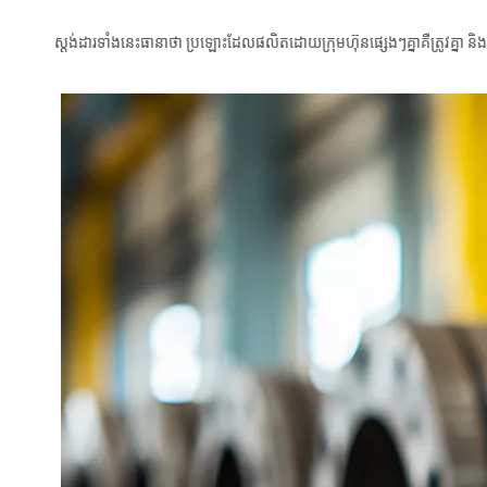
ស្តង់ដារទាំងនេះធានាថា ប្រឡោះដែលផលិតដោយក្រុមហ៊ុនផ្សេងៗគ្នាគឺត្រូវគ្នា