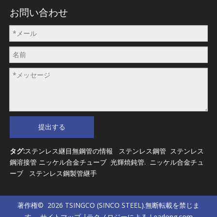
お問い合わせ
提出する
タグ:
ステンレス継目無鋼管の情報
ステンレス鋼管
ステンレス
鋼溶接管
ニッケル合金チューブ
光輝焼鈍管
.
ニッケル合金チュ
ーブ
ステンレス鋼製管継手
著作権©
2026
TSINGCO (SINCO STEEL).無断転載を禁じま
す。
サイトマップ
|テクノロジーによる
Leadong.com