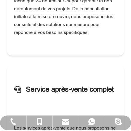
technique 24 heures sur 24 pour garantir le bon 
déroulement de vos projets. De la consultation 
initiale à la mise en œuvre, nous proposons des 
conseils et des solutions sur mesure pour 
répondre à vos besoins spécifiques.
Service après-vente complet
sales@sincosteel.com
+86-577-86377127
+86 15858586899
+ 15858586899
sincosteel
Les services après-vente que nous proposons ne 