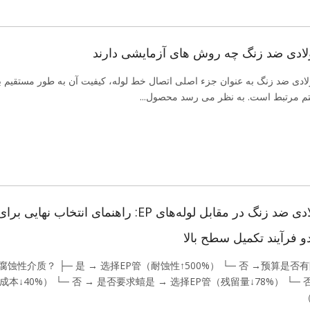
لادی ضد زنگ چه روش های آزمایشی دارند
لادی ضد زنگ به عنوان جزء اصلی اتصال خط لوله، کیفیت آن به طور مستقیم با
م مرتبط است. به نظر می رسد محصول...
لوله‌های فولادی ضد زنگ در مقابل لوله‌های EP: راهنمای انتخاب نهایی برا
 فرآیند تکمیل سطح بالا
蚀性介质？ ├─ 是 → 选择EP管（耐蚀性↑500%） └─ 否 →预算是否有限
本↓40%） └─ 否 → 是否要求蟢是 → 选择EP管（残留量↓78%） └─ 