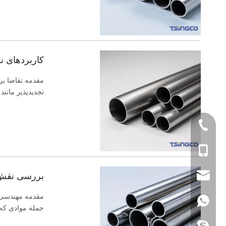
کاربردهای نو
مقدمه تقاضا بر
تجدیدپذیر مانند
+86-577-863771
+86- 1585858689
بررسی نقش ل
sales@sincosteel
مقدمه مهندسی هو
+86 1585858689
جمله موادی که ا
سینکاستیل