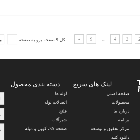
»
9
...
4
3
کل 9 صفحه برو به صفحه
بر
لینک های سریع
دسته بندی محصول
صفحه اصلی
لوله ها
محصولات
اتصالات لوله
درباره ما
فلنج
برنامه
شیرآلات
مرکز تحقیق و توسعه
صفحه SS، کویل و میله
دانلود کنید