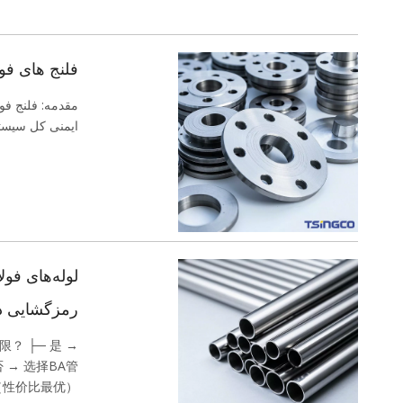
فلنج های فو
مقدمه: فلنج فو
ایمنی کل سیست
رمزگشایی دو
？ ├─ 是 →
否 → 选择BA管
（性价比最优）