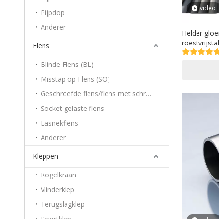
video
Pijpdop
Anderen
Helder gloe
roestvrijst
Flens
Productiepr
Blinde Flens (BL)
Misstap op Flens (SO)
Geschroefde flens/flens met schroefdraad
Socket gelaste flens
Lasnekflens
Anderen
Kleppen
Kogelkraan
Vlinderklep
Terugslagklep
Poortklep