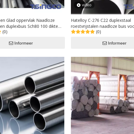
video
ien Glad oppervlak Naadloze
Hatelloy C-276 C22 duplexstaal
alen duplexbuis Sch80 100 dikte
roestvrijstalen naadloze buis vo
(0)
(0)
oces Veelzijdig gebruikt
verzamelpijpleiding
Informeer
Informeer