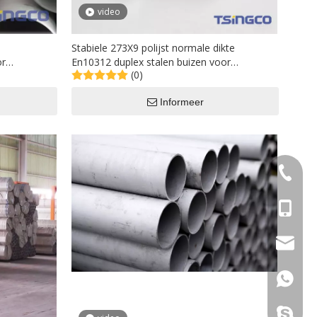
video
Stabiele 273X9 polijst normale dikte
or
En10312 duplex stalen buizen voor
(0)
industriële machines
Informeer
+86-577
+86- 15
sales@s
+86 158
sincoste