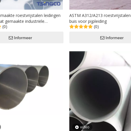
aakte roestvrijstalen leidingen
ASTM A312/A213 roestvrijstalen
t gemaakte industriële
buis voor pijpleiding
(0)
(0)
ystemen
Informeer
Informeer
video