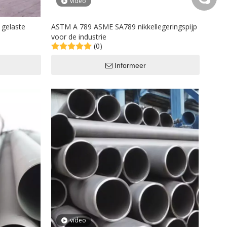
video
 gelaste
ASTM A 789 ASME SA789 nikkellegeringspijp
voor de industrie
(0)
Informeer
video