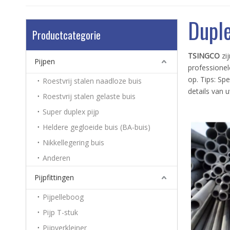
Duple
Productcategorie
TSINGCO
zi
Pijpen
professionel
op. Tips: Sp
Roestvrij stalen naadloze buis
details van 
Roestvrij stalen gelaste buis
Super duplex pijp
Heldere gegloeide buis (BA-buis)
Nikkellegering buis
Anderen
Pijpfittingen
Pijpelleboog
Pijp T-stuk
Pijpverkleiner