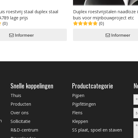
s roestvrij staal duplex staal
Duplex roestvrijstalen naadloze i
789 lage prijs
buis voor mijnbouwproject etc
(0)
(0)
Informeer
Informeer
Snelle koppelingen
Productcategorie
N
Thuis
Pijpen
Producten
Pijpfittingen
Over ons
Flens
n
Sollicitatie
Kleppen
R&D-centrum
SS plaat, spoel en staven