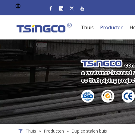
Thuis
Producten
He
Thuis
»
Producten
»
Duplex stalen buis