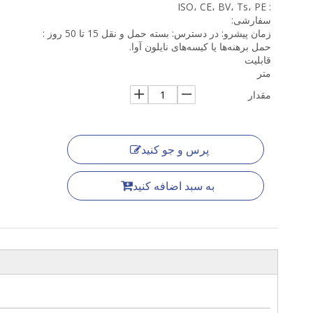
: ISO، CE، BV، Ts، PE
سفارشی:
زمان پیشرو: در دسترس: بسته حمل و نقل 15 تا 50 روز :
حمل برهنه‌ها یا کیسه‌های نایلون آوا.
قابلیت
متر
مقدار
پرس و جو کنید
به سبد اضافه کنید