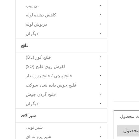
تی پیپ
کاهش دهنده لوله
درپوش لوله
دیگران
فلنج
فلنج کور (BL)
لغزش روی فلنج (SO)
فلنج پیچی / فلنج رزوه دار
فلنج جوش داده شده سوکت
فلنج گردن جوش
دیگران
شیرآلات
ت محصول
شیر توپی
محصول
شیر پروانه ای