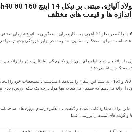
اندازه ها و قیمت های مختلف
لوله فولادی آلیاژی مبتنی بر نیکل نورد گرم Incoloy 825، 925 و 690 ما را که در قطر 14 اینچی همه کاره برای پاسخگویی به انواع نیاز
اخته شده است، برای استحکام استثنایی، مقاومت در برابر خوردگی و دوام طرا
 را ارائه می دهند. لوله های بدون درز یکپارچگی ساختاری برتر را ارائه می ده
 عملکرد ارائه می دهند.
این محصول در ضخامت‌های مختلف دیوار ارائه می‌شود - جدول 40، 80، و 160 - به شما این امکان را می‌دهد تا متناسب با مشخصات خود
پین را ارائه می‌دهیم که تضمین می‌کند نه تنها مواد درجه یک بلکه ارزش زیادی ب
اژی مبتنی بر نیکل Incoloy 825، 925، 690 نورد گرم ما را برای عملکرد قابل اعتماد و کیفیت بی نظیر در تمام پروژه های س
ها و گزینه های قیمت را بررسی کنید!