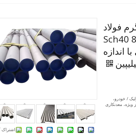
Inco نورد گرم فولاد
 مبتنی بر نیکل 14 اینچ Sch40 80
با اندازه
لیپین
لیک / خودرو،
 ویژه، معدنکاری
اشتراک گ