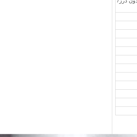
ر نیکل 14 اینچ sch40 80 160 لوله آب بدون درز/