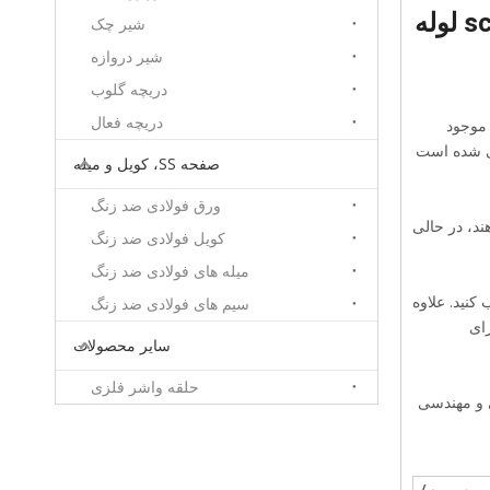
Incoloy 825 925 690 نورد سرد سرد فولاد آلیاژی مبتنی بر نیکل 14 اینچ sch40 80 160 لوله
شیر چک
شیر دروازه
دریچه گلوب
دریچه فعال
های صنعتی موجود
حی شده است
صفحه SS، کویل و میله
ورق فولادی ضد زنگ
ند، در حالی
کویل فولادی ضد زنگ
میله های فولادی ضد زنگ
 را انتخاب کنید. علاوه
سیم های فولادی ضد زنگ
رای
سایر محصولات
حلقه واشر فلزی
اختمانی و مهندسی