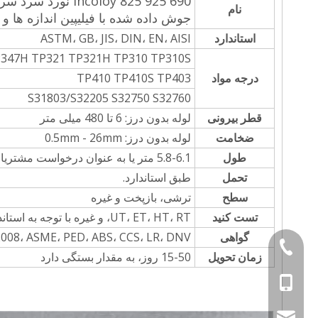
نام
جوش داده شده با فیلیپین اندازه ها 
استاندارد
ASTM، GB، JIS، DIN، EN، AISI
P347H TP321 TP321H TP310 TP310S
درجه مواد
TP410 TP410S TP403
S31803/S32205 S32750 S32760
قطر بیرونی
لوله بدون درز: 6 تا 480 میلی متر
ضخامت
لوله بدون درز: 0.5mm - 26mm
طول
5.8-6.1 متر یا به عنوان درخواست مشتریان
تحمل
طبق استاندارد.
سطح
ترشی، بازپخت و غیره
تست کنید
UT، ET، HT، RT، و غیره با توجه به استاندارد، یا به عنوان درخواست مشتریان
گواهی
9001-2008، ASME، PED، ABS، CCS، LR، DNV
+86-577-863771
زمان تحویل
15-50 روز، به مقدار بستگی دارد
+86- 1585858689
sales@sincosteel