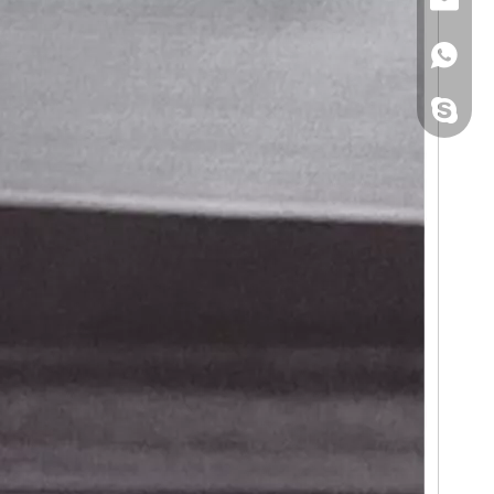
+86 1585858689
سینکاستیل