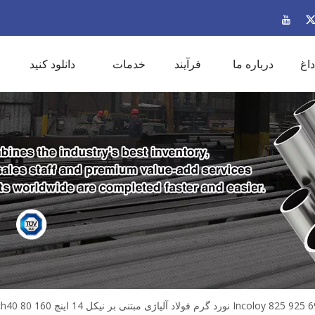
داغ
درباره ما
فرآیند
خدمات
دانلود کنید
Inco نورد گرم فولاد آلیاژی مبتنی بر نیکل 14 اینچ Sch40 80 160 لوله آب بدون درز/جوش با اندازه ها و قیمت های مختلف فیلیپین