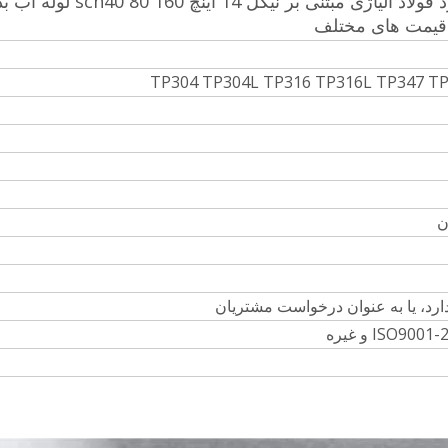
Incoloy 825 925 690 نورد سرد سرد فولاد آلیاژی مبتنی ب
و قیمت های مختلف
TP304 TP304L TP316 TP316L TP347 T
ISO و غیره